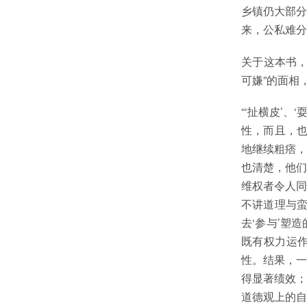
乡镇仍大部分
来，公私难分
关于这本书，
可嫌”的面相
“‘扯横皮’
性，而且，也
地继续粗痞，
也清楚，他们
维权者令人同
不讲道理与蛮
去‘参与’塑
既有权力运
性。结果，一
得显著绩效；
道德观上的自