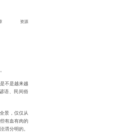
章
资源
。
是不是越来越
谚语、民间俗
解全景，仅仅从
些有血有肉的
是泾渭分明的。