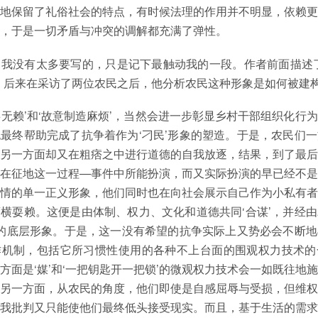
地保留了礼俗社会的特点，有时候法理的作用并不明显，依赖更
，于是一切矛盾与冲突的调解都充满了弹性。
我没有太多要写的，只是记下最触动我的一段。作者前面描述了
，后来在采访了两位农民之后，他分析农民这种形象是如何被建
、‘耍无赖’和‘故意制造麻烦’，当然会进一步彰显乡村干部组织化行
最终帮助完成了抗争着作为‘刁民’形象的塑造。于是，农民们
另一方面却又在粗痞之中进行道德的自我放逐，结果，到了最后
在征地这一过程—事件中所能扮演，而又实际扮演的早已经不是
情的单一正义形象，他们同时也在向社会展示自己作为小私有者
横耍赖。这便是由体制、权力、文化和道德共同‘合谋’，并经
造的底层形象。于是，这一没有希望的抗争实际上又势必会不断
作机制，包括它所习惯性使用的各种不上台面的围观权力技术的
方面是‘媒’和‘一把钥匙开一把锁’的微观权力技术会一如既往地
另一方面，从农民的角度，他们即使是自感屈辱与受损，但维权
我批判又只能使他们最终低头接受现实。而且，基于生活的需求