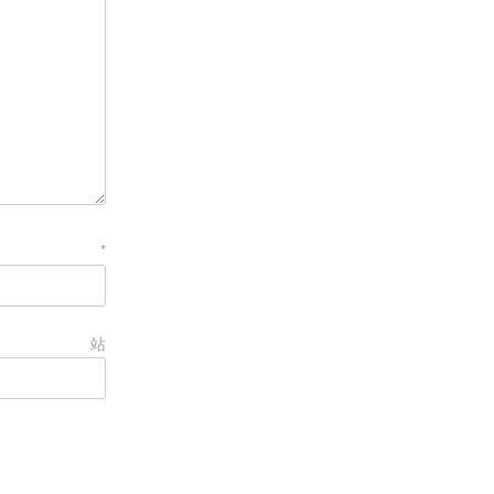
箱
*
站