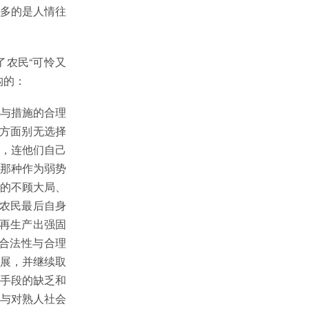
多的是人情往
农民“可怜又
构的：
为与措施的合理
一方面别无选择
，连他们自己
那种作为弱势
的不顾大局、
由农民最后自身
地再生产出强固
合法性与合理
施展，并继续取
手段的缺乏和
与对熟人社会