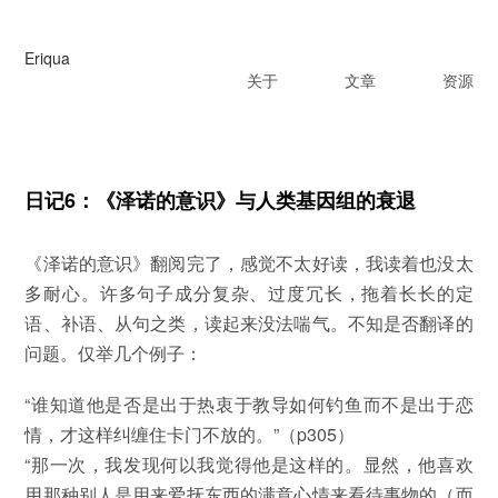
Eriqua
关于
文章
资源
日记6：《泽诺的意识》与人类基因组的衰退
《泽诺的意识》翻阅完了，感觉不太好读，我读着也没太
多耐心。许多句子成分复杂、过度冗长，拖着长长的定
语、补语、从句之类，读起来没法喘气。不知是否翻译的
问题。仅举几个例子：
“谁知道他是否是出于热衷于教导如何钓鱼而不是出于恋
情，才这样纠缠住卡门不放的。”（p305）
“那一次，我发现何以我觉得他是这样的。显然，他喜欢
用那种别人是用来爱抚东西的满意心情来看待事物的（而