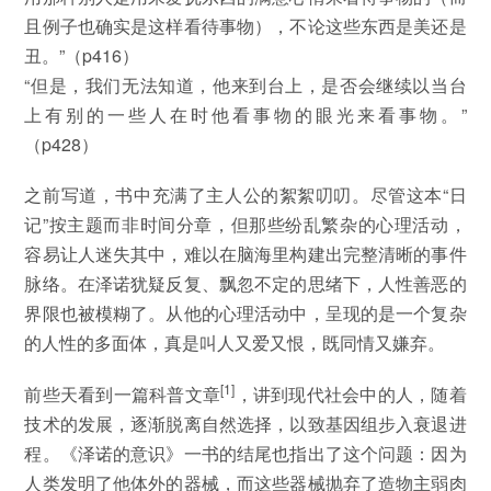
且例子也确实是这样看待事物），不论这些东西是美还是
丑。”（p416）
“但是，我们无法知道，他来到台上，是否会继续以当台
上有别的一些人在时他看事物的眼光来看事物。”
（p428）
之前写道，书中充满了主人公的絮絮叨叨。尽管这本“日
记”按主题而非时间分章，但那些纷乱繁杂的心理活动，
容易让人迷失其中，难以在脑海里构建出完整清晰的事件
脉络。在泽诺犹疑反复、飘忽不定的思绪下，人性善恶的
界限也被模糊了。从他的心理活动中，呈现的是一个复杂
的人性的多面体，真是叫人又爱又恨，既同情又嫌弃。
[1]
前些天看到一篇科普文章
，讲到现代社会中的人，随着
技术的发展，逐渐脱离自然选择，以致基因组步入衰退进
程。《泽诺的意识》一书的结尾也指出了这个问题：因为
人类发明了他体外的器械，而这些器械抛弃了造物主弱肉