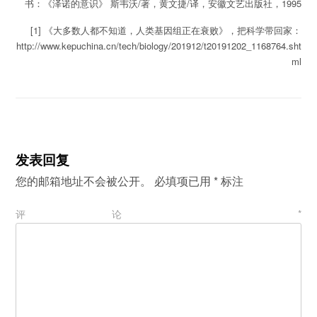
书：《泽诺的意识》 斯韦沃/著，黄文捷/译，安徽文艺出版社，1995
[1] 《大多数人都不知道，人类基因组正在衰败》，把科学带回家：
http://www.kepuchina.cn/tech/biology/201912/t20191202_1168764.sht
ml
发表回复
您的邮箱地址不会被公开。
必填项已用
*
标注
评论
*