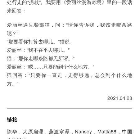
处行走的“拐杖”。我要用《爱丽丝漫游奇境》里的一段话
来回答：
爱丽丝遇见柴郡猫，问：“请你告诉我，我该走哪条路
呢？”
“那要看你打算去哪儿。”猫说。
爱丽丝：“我不在乎去哪儿。”
猫：“那你走哪条路都无所谓。”
爱丽丝：“嗯……只要能到个什么地方。”
猫回答：“只要你一直走，走得够远，总会到个什么地
方。”
2021.04.28
链接
陈华
，
大原扁理
，
燕渡寒潭
，
Nansey
，
Mattia88
，
中国